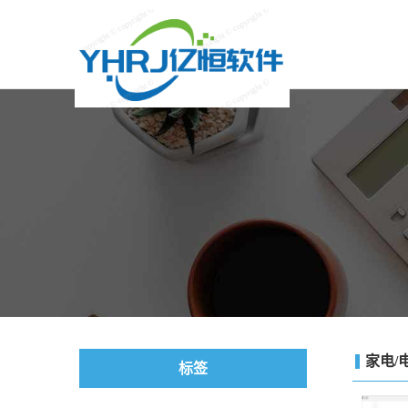
家电/
标签