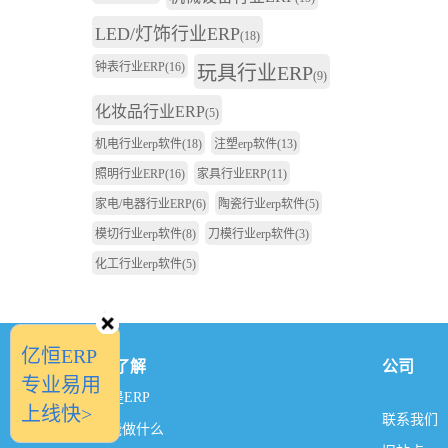
LED/灯饰行业ERP
(18)
钟表行业ERP
(16)
玩具行业ERP
(9)
化妆品行业ERP
(5)
机电行业erp软件
(18)
注塑erp软件
(13)
照明行业ERP
(16)
家具行业ERP
(11)
家电/电器行业ERP
(6)
陶瓷行业erp软件
(5)
模切行业erp软件
(8)
刀模行业erp软件
(3)
化工行业erp软件
(5)
亿恒ERP
我想了解
公司
专业易用
什么是ERP
上线快>
联系我们
ERP能做什么